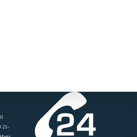
81
# 21-
 Marta