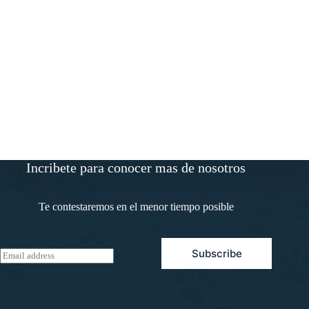
Incribete para conocer mas de nosotros
Te contestaremos en el menor tiempo posible
Subscribe
E
m
a
i
l