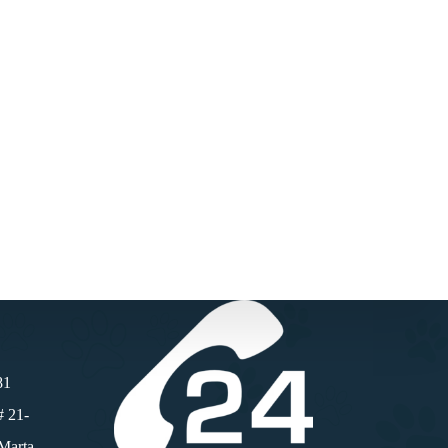
81
# 21-
 Marta