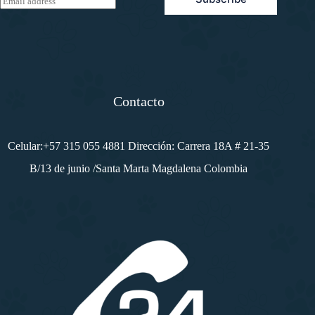
m
a
i
l
*
Contacto
Celular:+57 315 055 4881 Dirección: Carrera 18A # 21-35
B/13 de junio /Santa Marta Magdalena Colombia