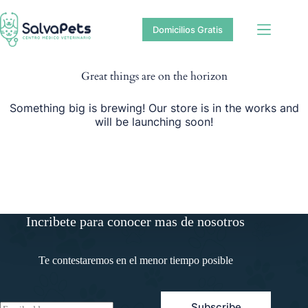
Saltar
Saltar
al
al
Domicilios Gratis
contenido
contenido
Great things are on the horizon
Something big is brewing! Our store is in the works and
will be launching soon!
Incribete para conocer mas de nosotros
Te contestaremos en el menor tiempo posible
Subscribe
E