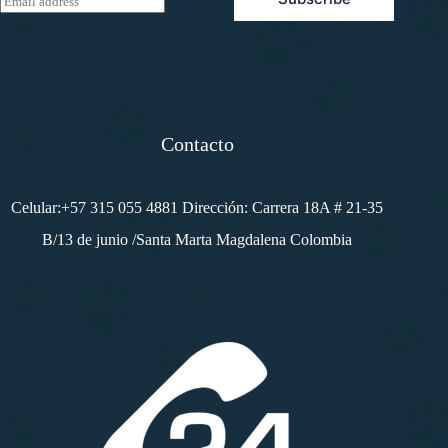
m
a
i
l
*
Contacto
Celular:+57 315 055 4881 Dirección: Carrera 18A # 21-35
B/13 de junio /Santa Marta Magdalena Colombia