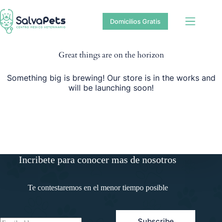
Saltar
Saltar
al
al
Domicilios Gratis
contenido
contenido
Great things are on the horizon
Something big is brewing! Our store is in the works and
will be launching soon!
Incribete para conocer mas de nosotros
Te contestaremos en el menor tiempo posible
Subscribe
E