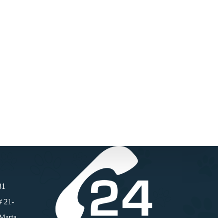
81
# 21-
 Marta