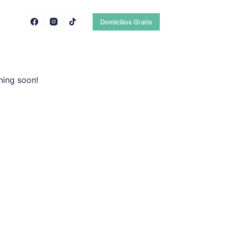
Domicilios Gratis
hing soon!