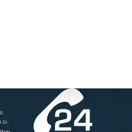
81
# 21-
 Marta