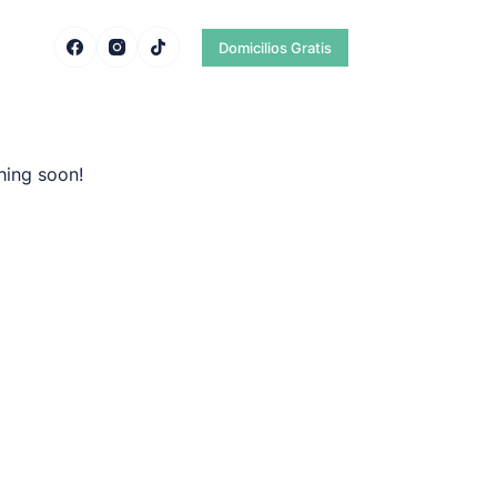
Domicilios Gratis
hing soon!