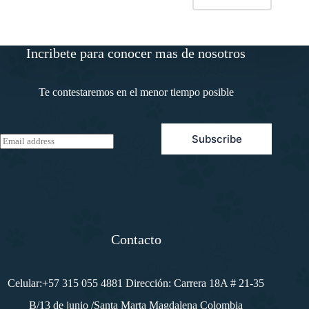
Incribete para conocer mas de nosotros
Te contestaremos en el menor tiempo posible
Subscribe
E
m
a
i
l
*
Contacto
Celular:+57 315 055 4881 Dirección: Carrera 18A # 21-35
B/13 de junio /Santa Marta Magdalena Colombia