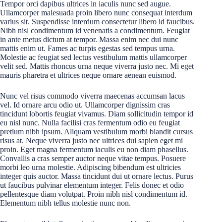
Tempor orci dapibus ultrices in iaculis nunc sed augue.
Ullamcorper malesuada proin libero nunc consequat interdum
varius sit. Suspendisse interdum consectetur libero id faucibus.
Nibh nisl condimentum id venenatis a condimentum. Feugiat
in ante metus dictum at tempor. Massa enim nec dui nunc
mattis enim ut. Fames ac turpis egestas sed tempus urna.
Molestie ac feugiat sed lectus vestibulum mattis ullamcorper
velit sed. Mattis rhoncus urna neque viverra justo nec. Mi eget
mauris pharetra et ultrices neque ornare aenean euismod.
Nunc vel risus commodo viverra maecenas accumsan lacus
vel. Id ornare arcu odio ut. Ullamcorper dignissim cras
tincidunt lobortis feugiat vivamus. Diam sollicitudin tempor id
eu nisl nunc. Nulla facilisi cras fermentum odio eu feugiat
pretium nibh ipsum. Aliquam vestibulum morbi blandit cursus
risus at. Neque viverra justo nec ultrices dui sapien eget mi
proin. Eget magna fermentum iaculis eu non diam phasellus.
Convallis a cras semper auctor neque vitae tempus. Posuere
morbi leo urna molestie. Adipiscing bibendum est ultricies
integer quis auctor. Massa tincidunt dui ut ornare lectus. Purus
ut faucibus pulvinar elementum integer. Felis donec et odio
pellentesque diam volutpat. Proin nibh nisl condimentum id.
Elementum nibh tellus molestie nunc non.