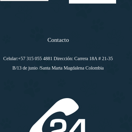
m
a
i
l
*
Contacto
Celular:+57 315 055 4881 Dirección: Carrera 18A # 21-35
B/13 de junio /Santa Marta Magdalena Colombia