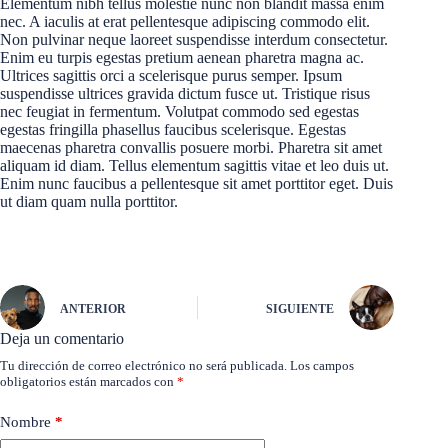
Elementum nibh tellus molestie nunc non blandit massa enim
nec. A iaculis at erat pellentesque adipiscing commodo elit.
Non pulvinar neque laoreet suspendisse interdum consectetur.
Enim eu turpis egestas pretium aenean pharetra magna ac.
Ultrices sagittis orci a scelerisque purus semper. Ipsum
suspendisse ultrices gravida dictum fusce ut. Tristique risus
nec feugiat in fermentum. Volutpat commodo sed egestas
egestas fringilla phasellus faucibus scelerisque. Egestas
maecenas pharetra convallis posuere morbi. Pharetra sit amet
aliquam id diam. Tellus elementum sagittis vitae et leo duis ut.
Enim nunc faucibus a pellentesque sit amet porttitor eget. Duis
ut diam quam nulla porttitor.
ANTERIOR
SIGUIENTE
Deja un comentario
Tu dirección de correo electrónico no será publicada.
Los campos
obligatorios están marcados con
*
Nombre
*